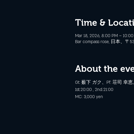
Time & Locat
Mar 18, 2026, 8:00 PM – 10:0
Bar compass rose, 日本
About the ev
Gt: 薮下 ガク、Pf: 荘司 幸
1st.20:00 , 2nd.21:00 
MC: 3,000 yen