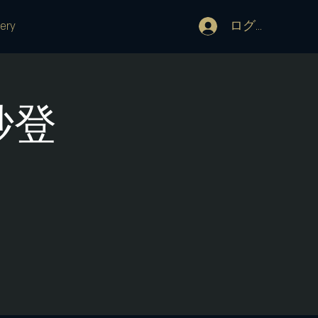
ログイン
lery
紗登