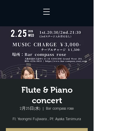
Flute & Piano
concert
2月25日(水)
  |  
Bar compass rose
Fl: Yeongmi Fujiwara , Pf: Ayaka Tanimura