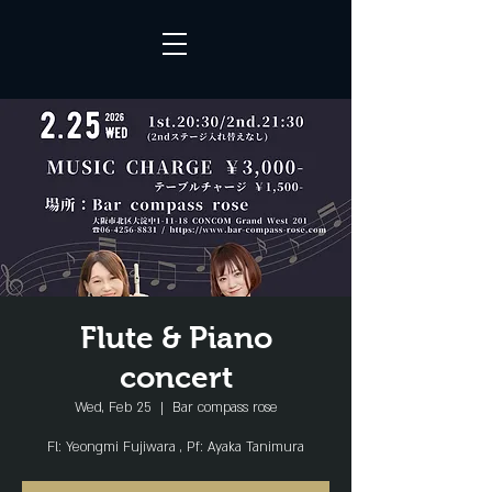
Flute & Piano
concert
Wed, Feb 25
  |  
Bar compass rose
Fl: Yeongmi Fujiwara , Pf: Ayaka Tanimura