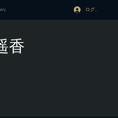
ログイン
lery
 遥香