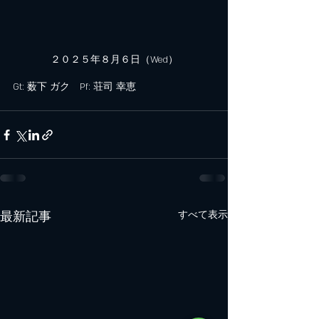
２０２５年８月６日（Wed）
Gt: 薮下 ガク　Pf: 荘司 幸恵
最新記事
すべて表示